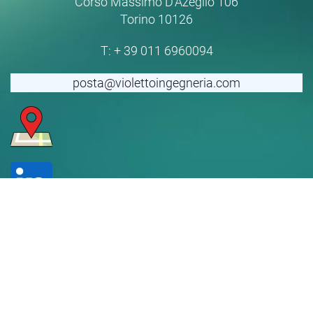
Corso Massimo D'Azeglio 106
Torino 10126
T:
+ 39 011 6960094
posta@violettoingegneria.com
+
−